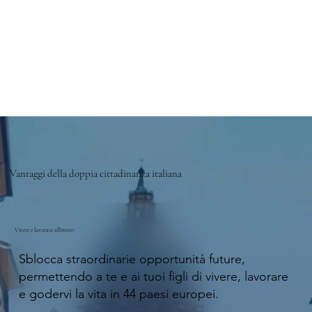
con cura ed efficienza. Se state pensando 
di richiedere la cittadinanza italiana, vi 
consiglio vivamente di rivolgervi a loro: 
fanno davvero di tutto per offrire un 
servizio eccellente!
Vantaggi della doppia cittadinanza italiana
Vivere e lavorare all'estero
Sblocca straordinarie opportunità future,
permettendo a te e ai tuoi figli di vivere, lavorare
e godervi la vita in 44 paesi europei.